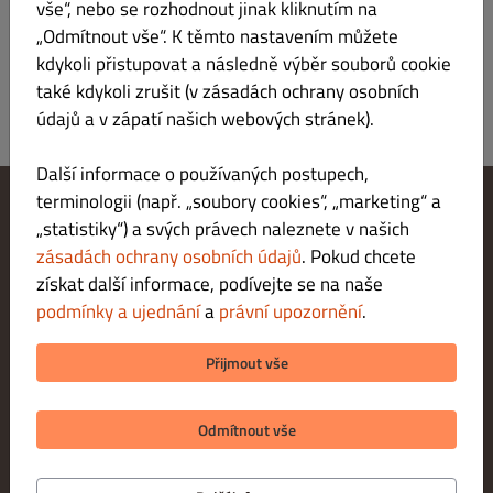
vše“, nebo se rozhodnout jinak kliknutím na
„Odmítnout vše“. K těmto nastavením můžete
kdykoli přistupovat a následně výběr souborů cookie
také kdykoli zrušit (v zásadách ochrany osobních
údajů a v zápatí našich webových stránek).
Další informace o používaných postupech,
terminologii (např. „soubory cookies“, „marketing“ a
„statistiky“) a svých právech naleznete v našich
Změnit nastavení souborů cookie
Kontaktuj nás
zásadách ochrany osobních údajů
. Pokud chcete
Zásady ochrany osobních údajů
získat další informace, podívejte se na naše
Podmínky a ujednání
podmínky a ujednání
a
právní upozornění
.
Právní upozornění
METODY PLATBY PŘI DORUČENÍ
Přijmout vše
METODY PLATBY PŘI VYZVEDNUTÍ
Odmítnout vše