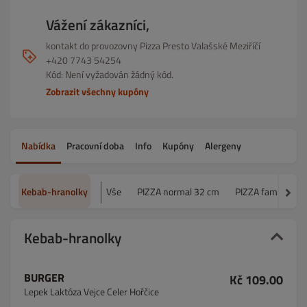
Vážení zákazníci,
kontakt do provozovny Pizza Presto Valašské Meziříčí
+420 7743 54254
Kód: Není vyžadován žádný kód.
Zobrazit všechny kupóny
Nabídka
Pracovní doba
Info
Kupóny
Alergeny
Kebab-hranolky
Vše
PIZZA normal 32 cm
PIZZA family 45 
Kebab-hranolky
BURGER
Kč 109.00
Lepek Laktóza Vejce Celer Hořčice