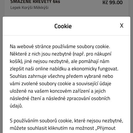
SMAŽENÉ KREVETY 6ks
Kč 99.00
Lepek Korýši Měkkýši
Informace o produktu
X
Cookie
HRANOLKY 100g
Kč 49.00
Na webové stránce používáme soubory cookie.
Některé z nich jsou nezbytné (např. pro nákupní
košík), jiné nejsou nezbytné, ale pomáhají nám
zlepšit naši online nabídku a ekonomicky fungovat.
Souhlas zahrnuje všechny předem vybrané nebo
KEBAB 100g
Kč 89.00
vámi zvolené soubory cookie a související údaje
Laktóza Vejce Celer Hořčice
uložené na vašem koncovém zařízení a jejich
následné čtení a následné zpracování osobních
Informace o produktu
údajů.
S používáním souborů cookie, které nejsou nezbytné,
ZELENINOVÝ SALÁT
Kč 99.00
můžete souhlasit kliknutím na možnost „Přijmout